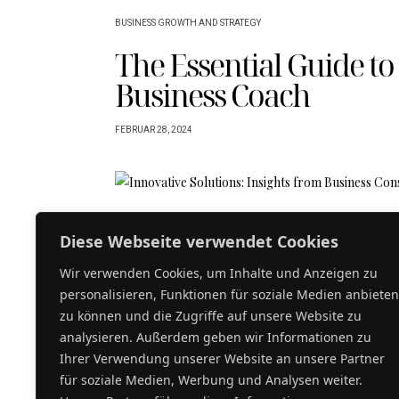
BUSINESS GROWTH AND STRATEGY
The Essential Guide to 
Business Coach
FEBRUAR 28, 2024
Diese Webseite verwendet Cookies
BUSINESS GROWTH AND STRATEGY
Innovative Solutions: 
Wir verwenden Cookies, um Inhalte und Anzeigen zu
personalisieren, Funktionen für soziale Medien anbieten
Business Consulting
zu können und die Zugriffe auf unsere Website zu
analysieren. Außerdem geben wir Informationen zu
FEBRUAR 27, 2024
Ihrer Verwendung unserer Website an unsere Partner
für soziale Medien, Werbung und Analysen weiter.