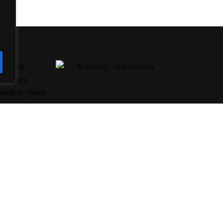
r
ANFAHRT
AGB