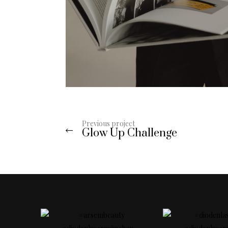
Previous project
Glow Up Challenge