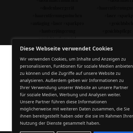
Diese Webseite verwendet Cookies
Wir verwenden Cookies, um Inhalte und Anzeigen zu
personalisieren, Funktionen für soziale Medien anbieten
ARSEM
HOME
zu können und die Zugriffe auf unsere Website zu
analysieren. Außerdem geben wir Informationen zu
BEAUTY
ÜBER UNS
Ihrer Verwendung unserer Website an unsere Partner
PREISE
für soziale Medien, Werbung und Analysen weiter.
Verabschiede dich von unerwünschten Haaren
Unsere Partner führen diese Informationen
– Willkommen zu perfekter Haut!
KONTAKT
info@arsembeauty.de
möglicherweise mit weiteren Daten zusammen, die Sie
ihnen bereitgestellt haben oder die sie im Rahmen Ihre
Nutzung der Dienste gesammelt haben.