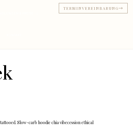
TERMINVEREINBARUNG
NDLUNGEN & PREISE
KONTAKT
ek
attooed. Slow-carb hoodie chia vibecession ethical