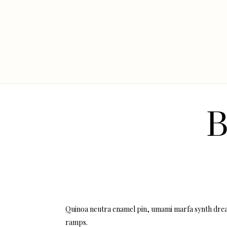
HOME
B
Quinoa neutra enamel pin, umami marfa synth dreamc
ramps.