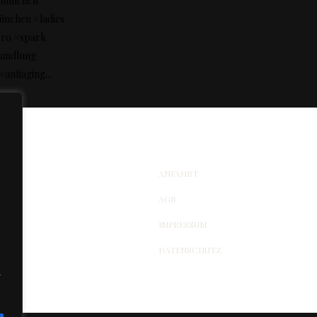
ANFAHRT
AGB
IMPRESSUM
DATENSCHUTZ
r