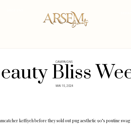
ÜBER UNS
BEHA
CAMPAIGNS
eauty Bliss We
MAI 15, 2024
atcher keffiyeh before they sold out pug aesthetic 90’s poutine swag t