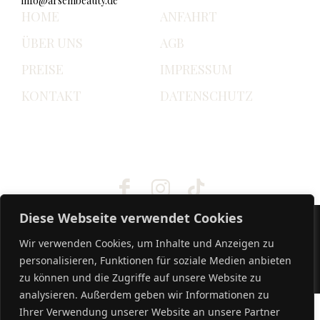
info@arsembeauty.de
HOME
ANFAHRT
ÜBER UNS
AGB
PREISE
IMPRESSUM
KONTAKT
DATENSCHUTZ
Unsere sozialen Medien
Lass dich inspirieren!
Diese Webseite verwendet Cookies
Wir verwenden Cookies, um Inhalte und Anzeigen zu
© ARSEM BEAUTY 2025
personalisieren, Funktionen für soziale Medien anbieten
zu können und die Zugriffe auf unsere Website zu
analysieren. Außerdem geben wir Informationen zu
Ihrer Verwendung unserer Website an unsere Partner