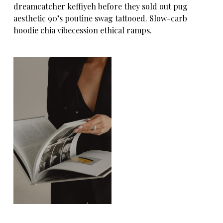
dreamcatcher keffiyeh before they sold out pug
aesthetic 90’s poutine swag tattooed. Slow-carb
hoodie chia vibecession ethical ramps.