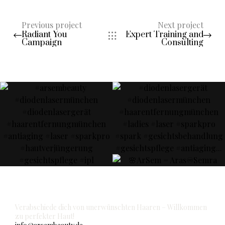
Previous project
Next project
Radiant You
Expert Training and
Campaign
Consulting
ARSEM BEAUTY
Verabschiede dich von unerwünschten Haaren – Willkommen
zu perfekter Haut!